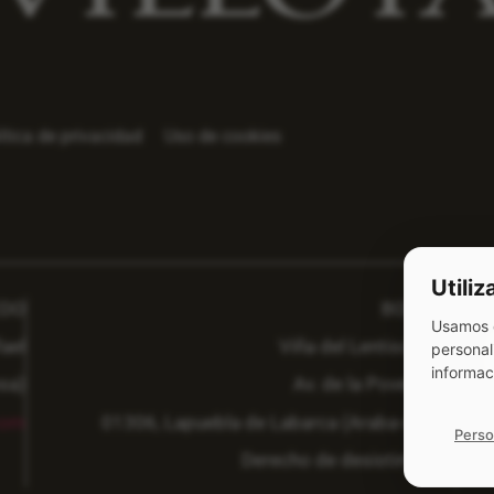
ítica de privacidad
Uso de cookies
Utili
EDO
BODEGA
Usamos c
ael
Viña del Lentisco S.L.
personal
informac
sa)
Av. de la Poveda 16
com
01306,
Lapuebla de Labarca (Araba-Álava)
Perso
Derecho de desistimiento