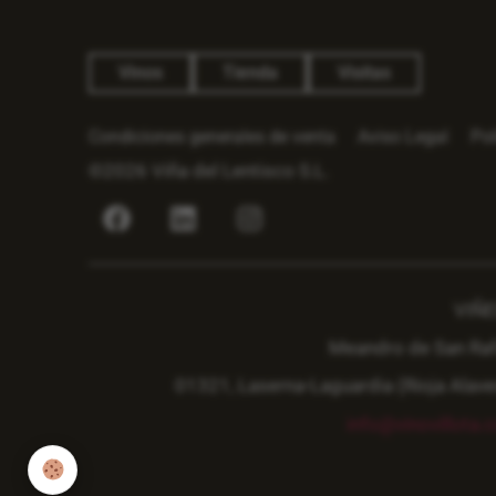
Vinos
Tienda
Visitas
Condiciones generales de venta
Aviso Legal
Pol
©2026 Viña del Lentisco S.L.
VIÑ
Meandro de San Raf
01321, Laserna-Laguardia (Rioja Alave
info@vinovillota.