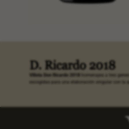
D. Ricardo 2018
Villota Don Ricardo 2018
homenajea a tres genera
escogidas para una elaboración singular con la q