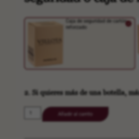
Caja de seguridad de cartón
reforzado
2. Si quieres más de una botella, má
Añadir al carrito
Alternative: