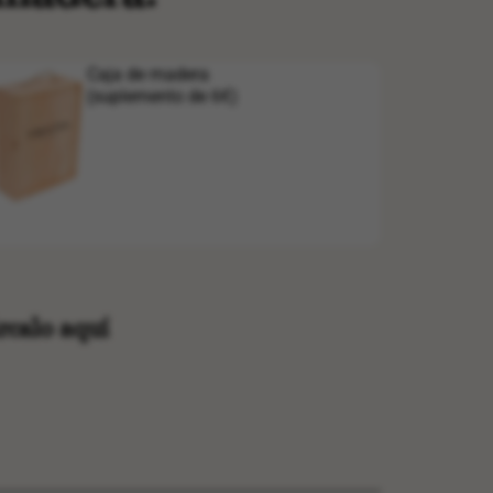
Caja de madera
(suplemento de 6€)
rcalo aquí