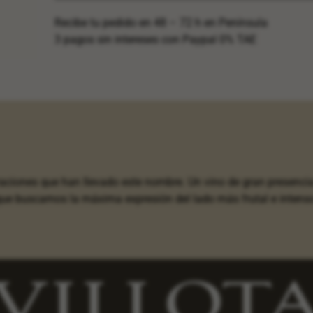
Recibe tu pedido en 48 – 72 h en Península
3 pagos sin intereses con Paypal 0% TAE
ciones que han llevado este nombre. Un vino de gran presencia
ue buscamos la máxima expresión del lado más frutal e intenso 