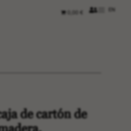
EN
0,00 €
caja de cartón de
 madera.