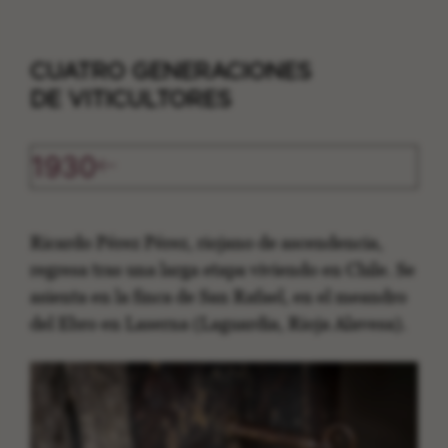
CUATRO GENERACIONES
DE VITICULTORES
1930
Ricardo Pérez Pérez, riojano de ascendencia,
regresa tras una larga etapa viviendo en Chile. Se
asienta en la finca de San Rafael, en el meandro
del Ebro en Laserna (Laguardia, Rioja Alavesa).