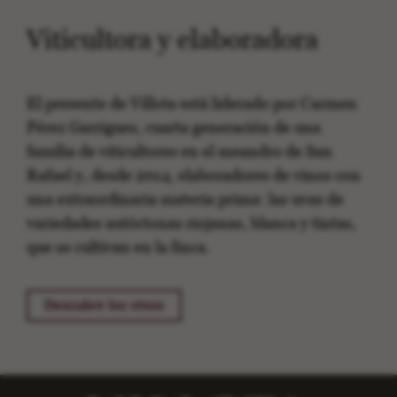
Viticultora y elaboradora
El presente de Villota está liderado por Carmen
Pérez Garrigues, cuarta generación de una
familia de viticultores en el meandro de San
Rafael y, desde 2014, elaboradores de vinos con
una extraordinaria materia prima: las uvas de
variedades autóctonas riojanas, blanca y tintas,
que se cultivan en la finca.
Descubre los vinos