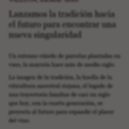
Lanzamos la tradición hacia
el futuro para encontrar una
nueva singularidad
Un extenso viñedo de parcelas plantadas en
vaso, la mayoría hace más de medio siglo.
La imagen de la tradición, la huella de la
viticultura ancestral riojana, el legado de
una trayectoria familiar de casi un siglo
que hoy, con la cuarta generación, se
proyecta al futuro para expandir el placer
del vino.