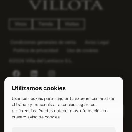
Vinos
Tienda
Visitas
Condiciones generales de venta
Aviso Legal
Política de privacidad
Uso de cookies
©2026 Viña del Lentisco S.L.
Utilizamos cookies
SUSCRÍBETE
VIÑEDO
BODEGA
Usamos cookies para mejorar tu experiencia, analizar
el tráfico y personalizar anuncios según tus
Meandro de San
Viña del Lentisco
preferencias. Puedes obtener más información en
Rafael
S.L.
nuestro
aviso de cookies
.
01321, Laserna-
Av. de la Poveda
Laguardia (Rioja
16