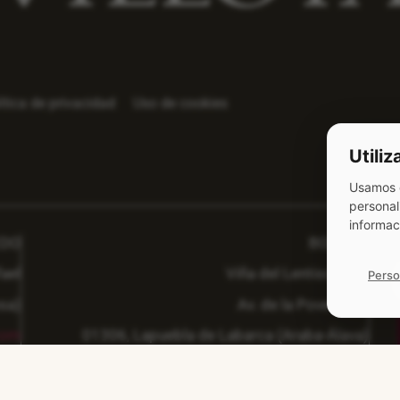
ítica de privacidad
Uso de cookies
Utili
Usamos c
personal
informac
EDO
BODEGA
ael
Viña del Lentisco S.L.
Perso
sa)
Av. de la Poveda 16
com
01306,
Lapuebla de Labarca (Araba-Álava)
Derecho de desistimiento