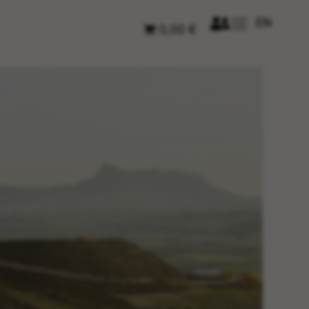
EN
0,00 €