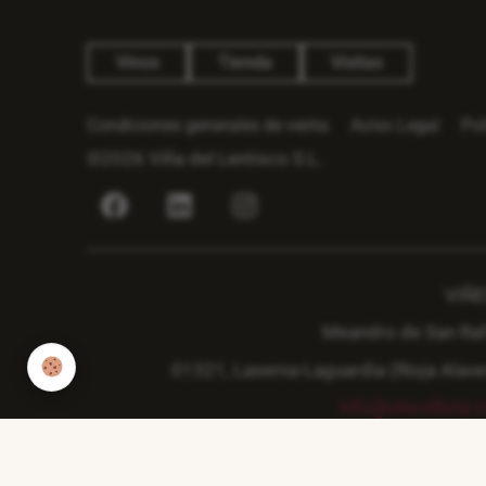
Vinos
Tienda
Visitas
Condiciones generales de venta
Aviso Legal
Pol
©2026 Viña del Lentisco S.L.
VIÑ
Meandro de San Raf
01321, Laserna-Laguardia (Rioja Alave
info@vinovillota.